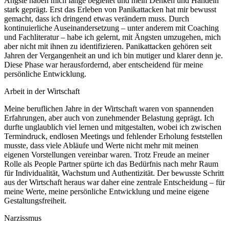
Ängste haben mich lange begleitet und mein Denken und Handeln
stark geprägt. Erst das Erleben von Panikattacken hat mir bewusst
gemacht, dass ich dringend etwas verändern muss. Durch
kontinuierliche Auseinandersetzung – unter anderem mit Coaching
und Fachliteratur – habe ich gelernt, mit Ängsten umzugehen, mich
aber nicht mit ihnen zu identifizieren. Panikattacken gehören seit
Jahren der Vergangenheit an und ich bin mutiger und klarer denn je.
Diese Phase war herausfordernd, aber entscheidend für meine
persönliche Entwicklung.
Arbeit in der Wirtschaft
Meine beruflichen Jahre in der Wirtschaft waren von spannenden
Erfahrungen, aber auch von zunehmender Belastung geprägt. Ich
durfte unglaublich viel lernen und mitgestalten, wobei ich zwischen
Termindruck, endlosen Meetings und fehlender Erholung feststellen
musste, dass viele Abläufe und Werte nicht mehr mit meinen
eigenen Vorstellungen vereinbar waren. Trotz Freude an meiner
Rolle als People Partner spürte ich das Bedürfnis nach mehr Raum
für Individualität, Wachstum und Authentizität. Der bewusste Schritt
aus der Wirtschaft heraus war daher eine zentrale Entscheidung – für
meine Werte, meine persönliche Entwicklung und meine eigene
Gestaltungsfreiheit.
Narzissmus