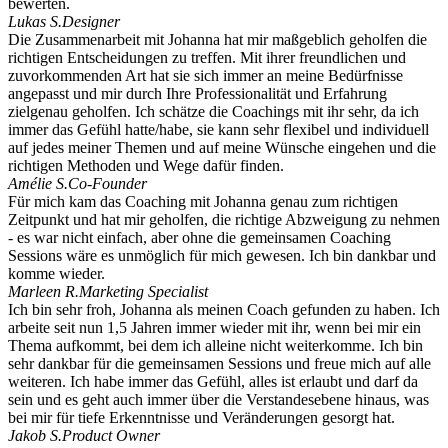
bewerten.
Lukas S.
Designer
Die Zusammenarbeit mit Johanna hat mir maßgeblich geholfen die
richtigen Entscheidungen zu treffen. Mit ihrer freundlichen und
zuvorkommenden Art hat sie sich immer an meine Bedürfnisse
angepasst und mir durch Ihre Professionalität und Erfahrung
zielgenau geholfen. Ich schätze die Coachings mit ihr sehr, da ich
immer das Gefühl hatte/habe, sie kann sehr flexibel und individuell
auf jedes meiner Themen und auf meine Wünsche eingehen und die
richtigen Methoden und Wege dafür finden.
Amélie S.
Co-Founder
Für mich kam das Coaching mit Johanna genau zum richtigen
Zeitpunkt und hat mir geholfen, die richtige Abzweigung zu nehmen
- es war nicht einfach, aber ohne die gemeinsamen Coaching
Sessions wäre es unmöglich für mich gewesen. Ich bin dankbar und
komme wieder.
Marleen R.
Marketing Specialist
Ich bin sehr froh, Johanna als meinen Coach gefunden zu haben. Ich
arbeite seit nun 1,5 Jahren immer wieder mit ihr, wenn bei mir ein
Thema aufkommt, bei dem ich alleine nicht weiterkomme. Ich bin
sehr dankbar für die gemeinsamen Sessions und freue mich auf alle
weiteren. Ich habe immer das Gefühl, alles ist erlaubt und darf da
sein und es geht auch immer über die Verstandesebene hinaus, was
bei mir für tiefe Erkenntnisse und Veränderungen gesorgt hat.
Jakob S.
Product Owner